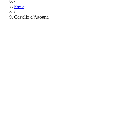
/
Pavia
/
Castello d'Agogna