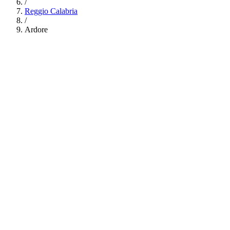
/
Reggio Calabria
/
Ardore