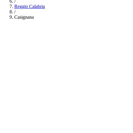
/
Reggio Calabria
/
Casignana