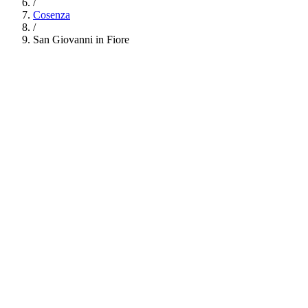
/
Cosenza
/
San Giovanni in Fiore