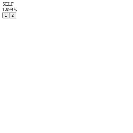
SELF
1.999 €
1
2