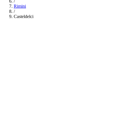
/
Rimini
/
Casteldelci