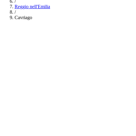
/
Reggio nell'Emilia
/
Cavriago