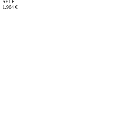
SELF
1.964 €