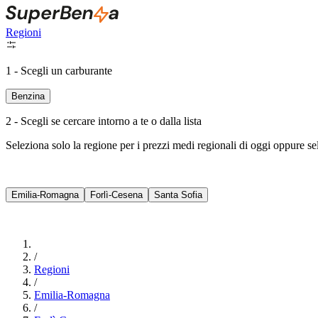
Regioni
1 - Scegli un carburante
Benzina
2 - Scegli se cercare intorno a te o dalla lista
Seleziona solo la regione per i prezzi medi regionali di oggi oppure s
Emilia-Romagna
Forlì-Cesena
Santa Sofia
/
Regioni
/
Emilia-Romagna
/