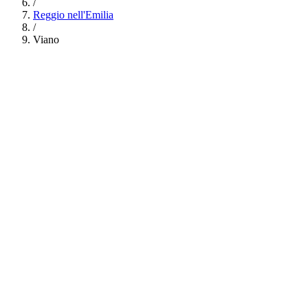
/
Reggio nell'Emilia
/
Viano