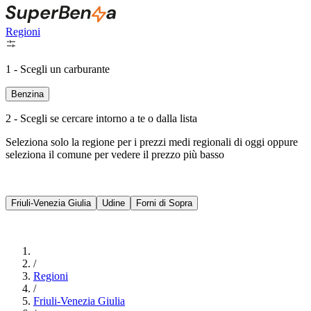
Regioni
1 - Scegli un carburante
Benzina
2 - Scegli se cercare intorno a te o dalla lista
Seleziona solo la regione per i prezzi medi regionali di oggi oppure
seleziona il comune per vedere il prezzo più basso
Intorno a Me
Friuli-Venezia Giulia
Udine
Forni di Sopra
Cerca
/
Regioni
/
Friuli-Venezia Giulia