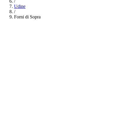
/
Udine
/
Forni di Sopra