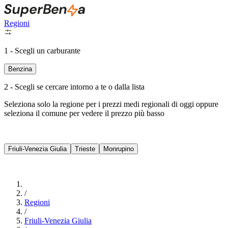
Regioni
1 - Scegli un carburante
Benzina
2 - Scegli se cercare intorno a te o dalla lista
Seleziona solo la regione per i prezzi medi regionali di oggi oppure
seleziona il comune per vedere il prezzo più basso
Intorno a Me
Friuli-Venezia Giulia
Trieste
Monrupino
Cerca
/
Regioni
/
Friuli-Venezia Giulia