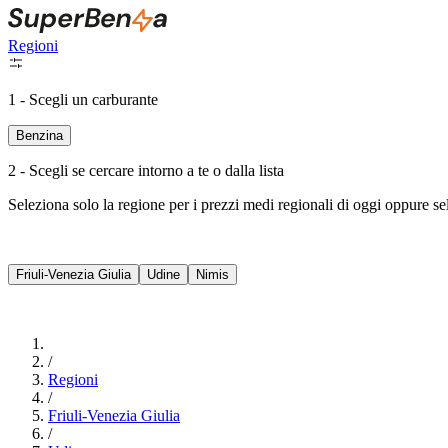
Regioni
1 - Scegli un carburante
Benzina
2 - Scegli se cercare intorno a te o dalla lista
Seleziona solo la regione per i prezzi medi regionali di oggi oppure s
Friuli-Venezia Giulia
Udine
Nimis
/
Regioni
/
Friuli-Venezia Giulia
/