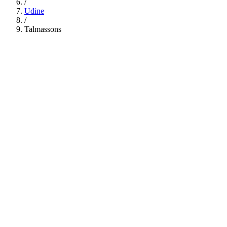
/
Udine
/
Talmassons