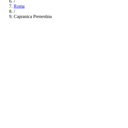
/
Roma
/
Capranica Prenestina