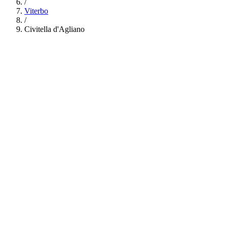
/
Viterbo
/
Civitella d'Agliano