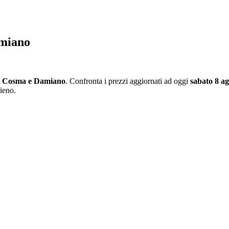
amiano
i Cosma e Damiano
. Confronta i prezzi aggiornati ad oggi
sabato 8 a
pieno.