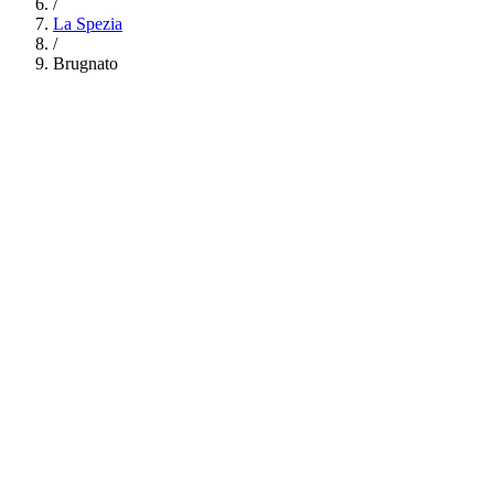
/
La Spezia
/
Brugnato