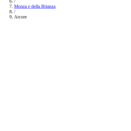
/
Monza e della Brianza
/
Arcore