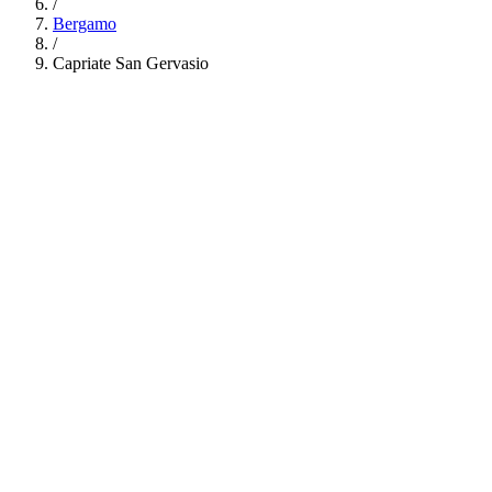
/
Bergamo
/
Capriate San Gervasio