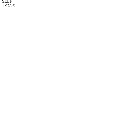
SELF
1.978 €