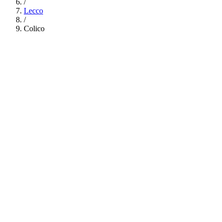
/
Lecco
/
Colico