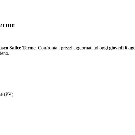
Terme
asco Salice Terme
. Confronta i prezzi aggiornati ad oggi
giovedì 6 ag
pieno.
rme (PV)