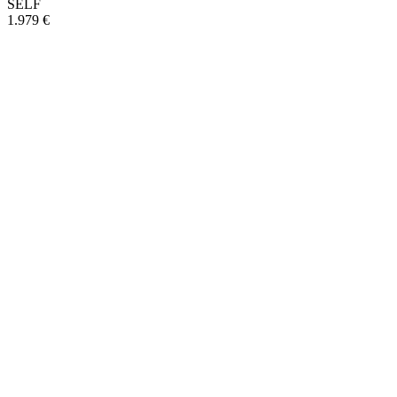
SELF
1.979 €