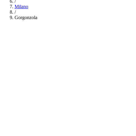
/
Milano
/
Gorgonzola