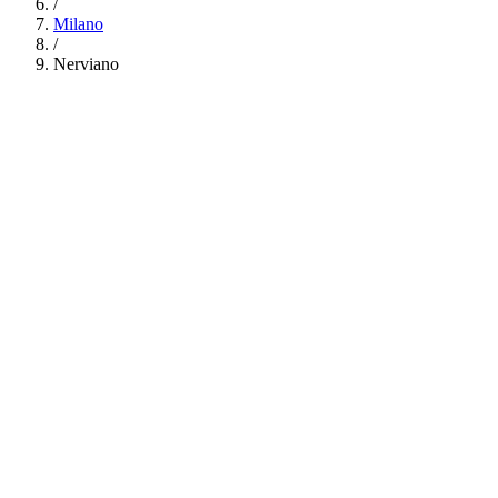
/
Milano
/
Nerviano