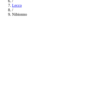
/
Lecco
/
Nibionno