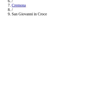
/
Cremona
/
San Giovanni in Croce