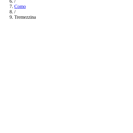
/
Como
/
Tremezzina