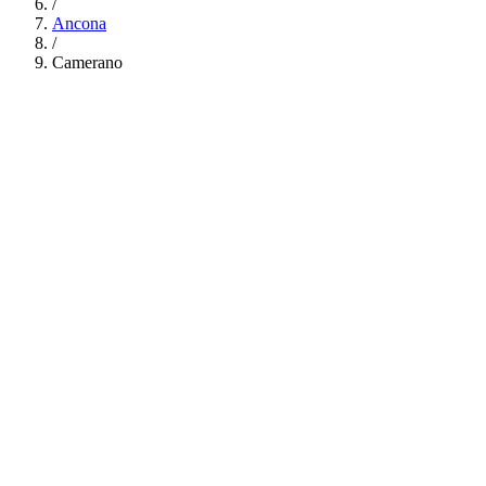
/
Ancona
/
Camerano