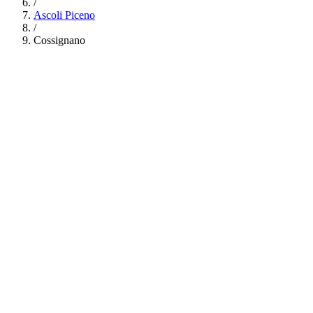
/
Ascoli Piceno
/
Cossignano