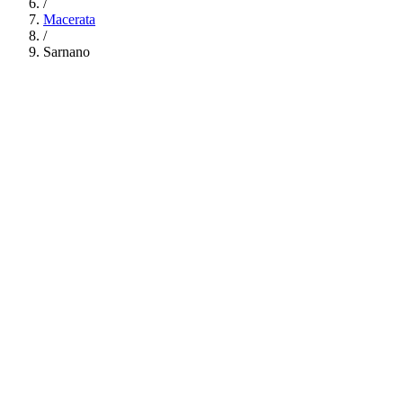
/
Macerata
/
Sarnano