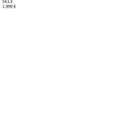
SELF
1.999 €