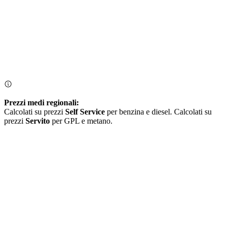
Prezzi medi regionali:
Calcolati su prezzi
Self Service
per benzina e diesel. Calcolati su
prezzi
Servito
per GPL e metano.
I prezzi alla pompa vengono comunicati dai gestori degli impianti al
MIMIT che pubblica quotidianamente i dati ricevuti il giorno
precedente.
Il prezzo effettivo applicato oggi potrebbe essere diverso.
Un prezzo comunicato più recentemente potrebbe essere più
affidabile.
I distributori che non comunicano la posizione non vengono mostrati
nella mappa, anche se presenti nella lista.