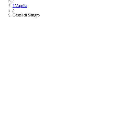
/
L'Aquila
/
Castel di Sangro