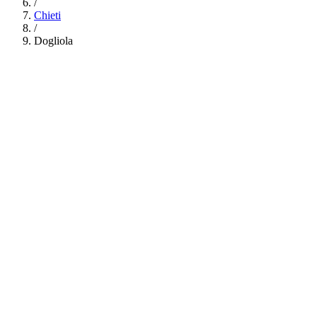
/
Chieti
/
Dogliola