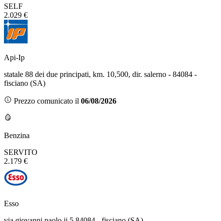
SELF
2.029 €
Api-Ip
statale 88 dei due principati, km. 10,500, dir. salerno - 84084 -
fisciano (SA)
Prezzo comunicato il
06/08/2026
Benzina
SERVITO
2.179 €
Esso
via giovanni paolo ii 5 84084 - fisciano (SA)