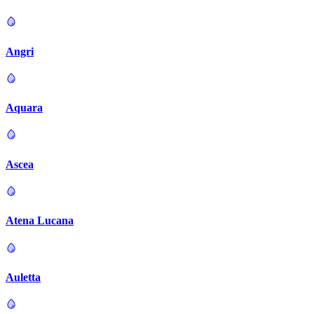
Angri
Aquara
Ascea
Atena Lucana
Auletta