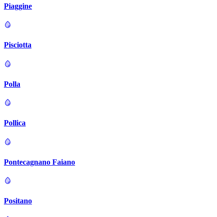
Piaggine
Pisciotta
Polla
Pollica
Pontecagnano Faiano
Positano