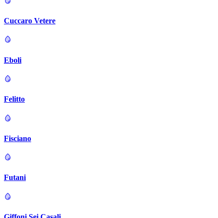
Cuccaro Vetere
Eboli
Felitto
Fisciano
Futani
Giffoni Sei Casali