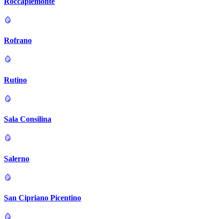
Roccapiemonte
Rofrano
Rutino
Sala Consilina
Salerno
San Cipriano Picentino