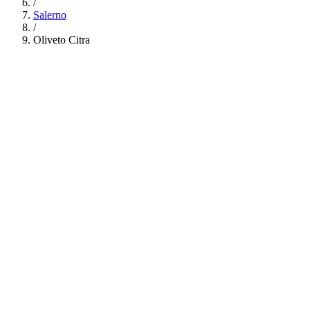
/
Salerno
/
Oliveto Citra