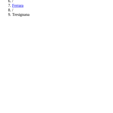
/
Ferrara
/
Tresignana