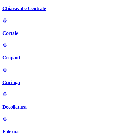
Chiaravalle Centrale
Cortale
Cropani
Curinga
Decollatura
Falerna