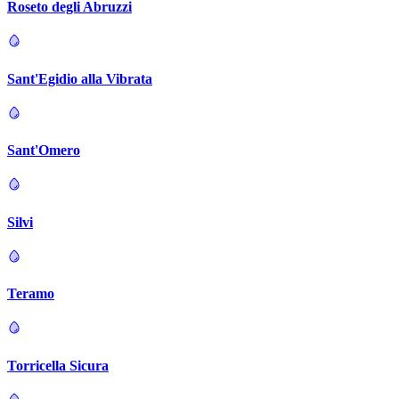
Roseto degli Abruzzi
Sant'Egidio alla Vibrata
Sant'Omero
Silvi
Teramo
Torricella Sicura