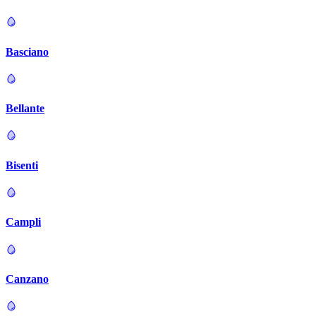
Basciano
Bellante
Bisenti
Campli
Canzano